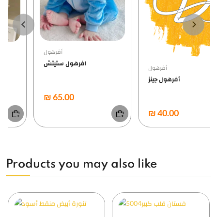
أفرهول
افرهول ستيتش
أفرهول
أفرهول جينز
₪ 65.00
₪ 40.00
…
Products you may also like