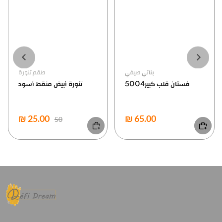
Newborn
بناتي صيفي
بدلة قطن بيبي ولادي
فستان قلب كبير5004
₪ 65.00
₪ 50.00