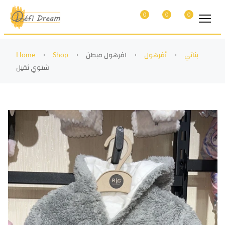
0
0
0
بناتي
أفرهول
افرهول مبطن
Shop
Home
شتوي ثقيل