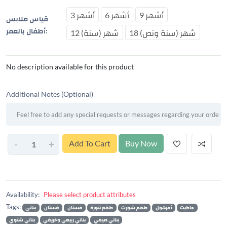
9 أشهر
6 أشهر
3 أشهر
قياس ملابس
أطفال بالعمر:
18 شهر (سنة ونص)
12 شهر (سنة)
No description available for this product
Additional Notes (Optional)
-
+
Add To Cart
Buy Now
Availability:
Please select product attributes
Tags:
جاكيت
أفرهول
طقم شورت
طقم تنورة
فستان
فستان
بناتي
بناتي صيفي
بناتي ربيعي وخريفي
بناتي شتوي