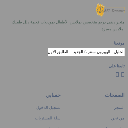
متجر ديفي دريم متخصص بملابس الأطفال بموديلات فخمة دلل طفلك
بملابس مميزة
موقعنا
الخليل - الهيبرون سنتر B الجديد - الطابق الاول
تابعنا على
الصفحات
حسابي
المتجر
تسجيل الدخول
من نحن
سلة المشتريات