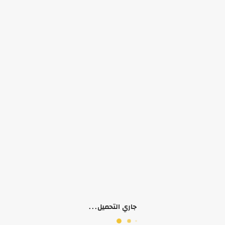
كاروهات
₪ 50.00
₪ 50.00
100
شتوي
شتوي
تريننج مخمل
جاكيت مطري
₪ 60.00
₪ 35.00
جاري التحميل...
120
60