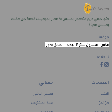
متجر ديفي دريم متخصص بملابس الأطفال بموديلات فخمة دلل طفلك
بملابس مميزة
موقعنا
الخليل - الهيبرون سنتر B الجديد - الطابق الاول
تابعنا على
الصفحات
حسابي
المتجر
تسجيل الدخول
من نحن
سلة المشتريات
تواصل معنا
المفضلة