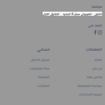
موقعنا
الخليل - الهيبرون سنتر B الجديد - الطابق الاول
تابعنا على
الصفحات
حسابي
المتجر
تسجيل الدخول
من نحن
سلة المشتريات
تواصل معنا
المفضلة
سياسة الخصوصية
المقارنات
شروط الاستخدام