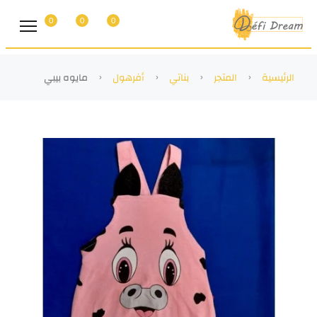
0
0
0
الرئيسية
المتجر
بناتي
أفرهول
مايوه بيبي