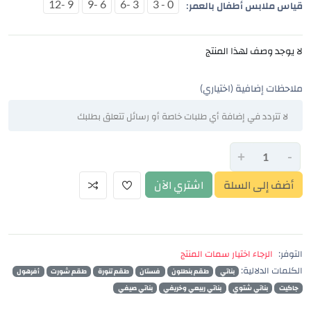
9 -12
6 -9
3 -6
0 - 3
قياس ملابس أطفال بالعمر:
لا يوجد وصف لهذا المنتج
ملاحظات إضافية (اختياري)
+
-
أضف إلى السلة
اشتري الآن
التوفر:
الرجاء اختيار سمات المنتج
الكلمات الدلالية:
بناتي
طقم بنطلون
فستان
طقم تنورة
طقم شورت
أفرهول
جاكيت
بناتي شتوي
بناتي ربيعي وخريفي
بناتي صيفي