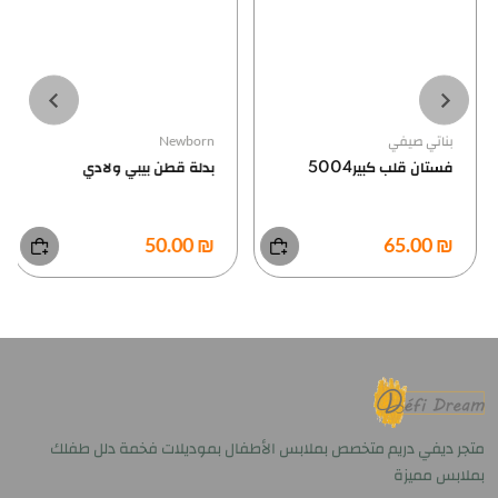
بناتي صيفي
Newborn
فستان قلب كبير5004
بدلة قطن بيبي ولادي
₪ 50.00
₪ 65.00
…
متجر ديفي دريم متخصص بملابس الأطفال بموديلات فخمة دلل طفلك
بملابس مميزة