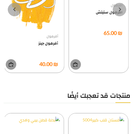
أفرهول
افرهول ستيتش
₪ 65.00
أفرهول
أفرهول جينز
₪ 40.00
منتجات قد تعجبك أيضًا