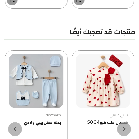
منتجات قد تعجبك أيضًا
بناتي صيفي
Newborn
فستان قلب كبير5004
بدلة قطن بيبي ولادي