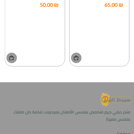
₪ 50.00
₪ 65.00
متجر ديفي دريم متخصص بملابس الأطفال بموديلات فخمة دلل طفلك
بملابس مميزة