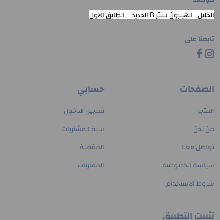
موقعنا
الخليل - الهيبرون سنتر B الجديد - الطابق الاول
تابعنا على
الصفحات
حسابي
المتجر
تسجيل الدخول
من نحن
سلة المشتريات
تواصل معنا
المفضلة
سياسة الخصوصية
المقارنات
شروط الاستخدام
تثبيت التطبيق