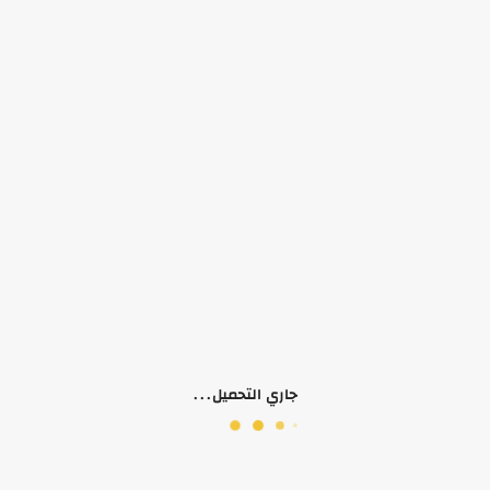
التوفر:
الرجاء اختيار سمات المنتج
الكلمات الدلالية:
بناتي
طقم بنطلون
فس
بناتي ربيعي وخريفي
بناتي صيفي
 (0)
جاري التحميل...