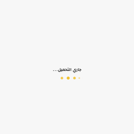
لا يوجد وصف لهذا المنتج
منتجات ذات صلة
جاري التحميل...