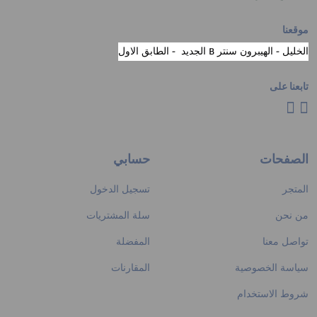
موقعنا
الخليل - الهيبرون سنتر B الجديد - الطابق الاول
تابعنا على
الصفحات
حسابي
المتجر
تسجيل الدخول
من نحن
سلة المشتريات
تواصل معنا
المفضلة
سياسة الخصوصية
المقارنات
شروط الاستخدام