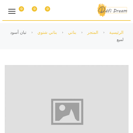
0
0
0
الرئيسية
المتجر
بناتي
بناتي شتوي
تبان أسود
لميع