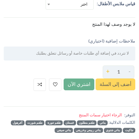
اختر
قياس ملابس الأطفال:
لا يوجد وصف لهذا المنتج
ملاحظات إضافية (اختياري)
+
-
أضف إلى السلة
اشتري الآن
التوفر:
الرجاء اختيار سمات المنتج
الكلمات الدلالية:
بناتي
طقم بنطلون
فستان
طقم تنورة
طقم شورت
أفرهول
جاكيت
بناتي شتوي
بناتي ربيعي وخريفي
بناتي صيفي