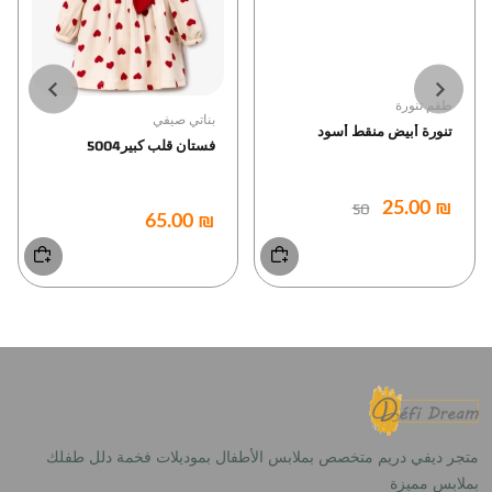
طقم تنورة
بناتي صيفي
تنورة أبيض منقط أسود
فستان قلب كبير5004
50
₪ 25.00
₪ 65.00
متجر ديفي دريم متخصص بملابس الأطفال بموديلات فخمة دلل طفلك
بملابس مميزة