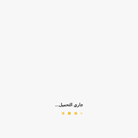
التوفر:
الرجاء اختيار سمات المنتج
الكلمات الدلالية:
بناتي
طقم بنطلون
فس
بناتي ربيعي وخريفي
بناتي صيفي
0)
جاري التحميل...