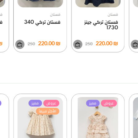
فستان
فستان
فس
فستان تركي جينز
فستان تركي 340
فس
1730
0.00
₪ 220.00
₪ 220.00
250
250
عروض
مميز
عروض
مميز
الأكثر مبيعاً