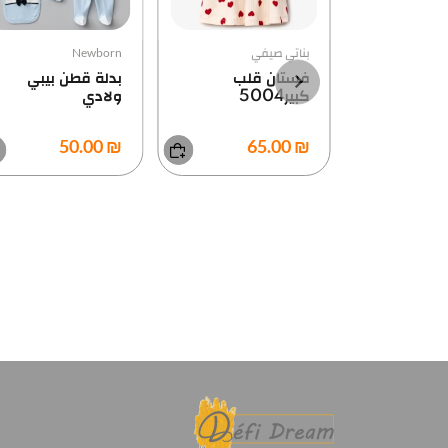
بناتي صيفي
Newborn
فستان قلب
بدلة قطن بيبي
كبير5004
ولادي
₪ 50.00
₪ 65.00
ة
بيض منقط
50