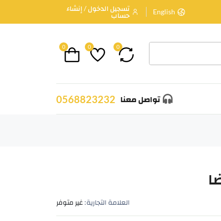
تسجيل الدخول / إنشاء
English
حساب
0
0
0
0568823232
تواصل معنا
ا
العلامة التجارية:
غير متوفر