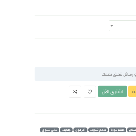
ة
اشتري الآن
تان
طقم تنورة
طقم شورت
أفرهول
جاكيت
بناتي شتوي