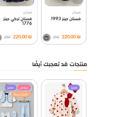
ت معرض
فستان
فستان
فستان جينز 1993
فستان تركي جينز
1776
₪ 220.00
₪ 220.00
250
250
منتجات قد تعجبك أيضًا
مميز
عروض
مميز
الأكثر مبيعاً