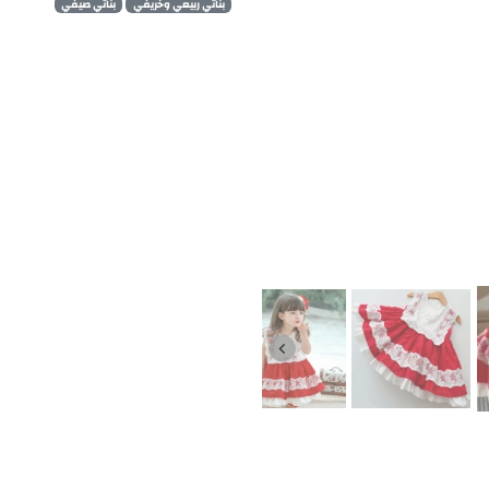
بناتي ربيعي وخريفي
بناتي صيفي