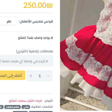
250.00
₪
قياس ملابس الأطفال:
اختر
لا يوجد وصف لهذا المنتج
ملاحظات إضافية (اختياري)
-
+
أضف إلى السل
التوفر:
الرجاء اختيار سمات المنتج
الكلمات الدلالية:
بناتي
طقم بنطلون
فس