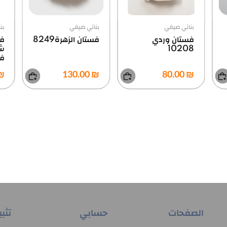
بناتي صيفي
بناتي صيفي
بن
فستان وردي
فستان الزهرة8249
فس
10208
ش
في
0.00
₪ 130.00
₪ 80.00
الصفحات
حسابي
تثب