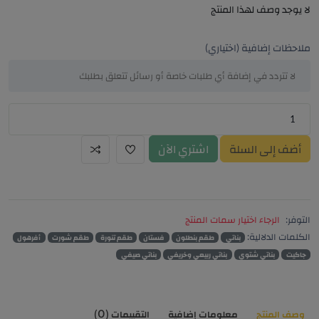
لا يوجد وصف لهذا المنتج
ملاحظات إضافية (اختياري)
أضف إلى السلة
اشتري الآن
التوفر:
الرجاء اختيار سمات المنتج
الكلمات الدلالية:
بناتي
طقم بنطلون
فستان
طقم تنورة
طقم شورت
أفرهول
جاكيت
بناتي شتوي
بناتي ربيعي وخريفي
بناتي صيفي
وصف المنتج
معلومات إضافية
التقييمات (0)