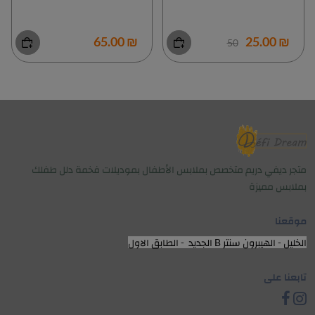
₪ 65.00
₪ 25.00
50
متجر ديفي دريم متخصص بملابس الأطفال بموديلات فخمة دلل طفلك
بملابس مميزة
موقعنا
الخليل - الهيبرون سنتر B الجديد - الطابق الاول
تابعنا على