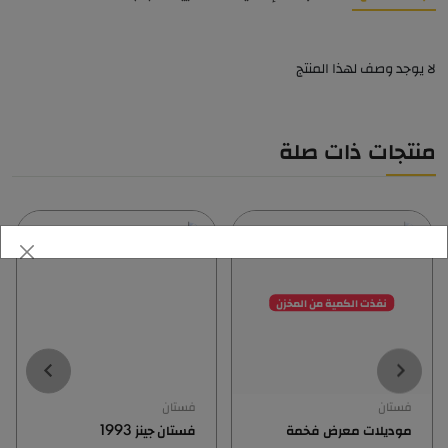
لا يوجد وصف لهذا المنتج
منتجات ذات صلة
نفذت الكمية من المخزن
فستان
فستان
موديلات معرض فخمة
فستان جينز 1993