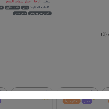
التوفر:
الرجاء اختيار سمات المنتج
الكلمات الدلالية:
بناتي
طقم بنطلون
فس
بناتي ربيعي وخريفي
بناتي صيفي
0)
عروض
تخفيض
تخفيض
مميز
الأكثر مبيعاً