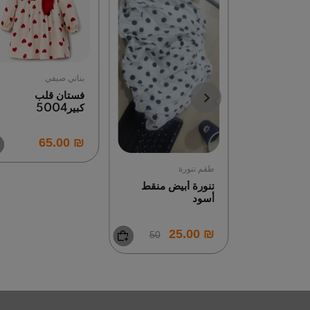
بناتي صيفي
فستان قلب
د سادة
كبير5004
₪ 65.00
20
طقم تنورة
تنورة أبيض منقط
أسود
₪ 25.00
50