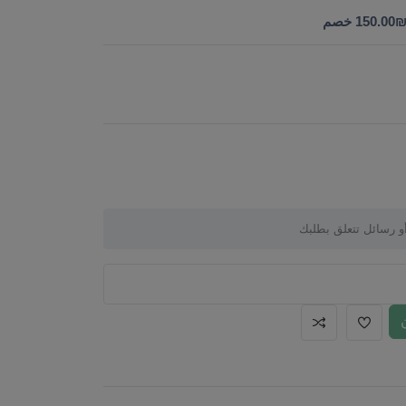
150.00
خصم