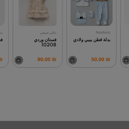
Newborn
بناتي صيفي
بن
بدلة قطن بيبي ولادي
فستان وردي
فس
10208
0.00
₪ 80.00
₪ 50.00