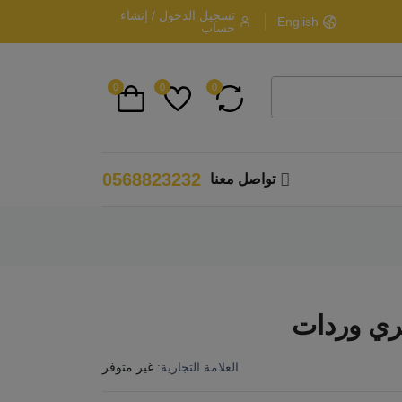
تسجيل الدخول / إنشاء
English
حساب
0
0
0
0568823232
تواصل معنا
ري وردات
العلامة التجارية:
غير متوفر