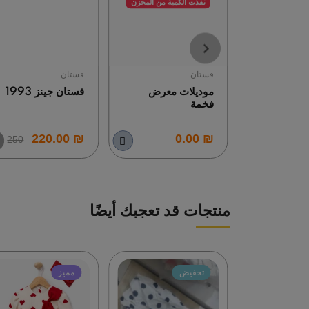
نفذت الكمية من المخزن
فستان
فستان
ت
موديلات معرض
فستان جينز 1993
فخمة
₪ 220.00
₪ 0.00
250
منتجات قد تعجبك أيضًا
تخفيض
مميز