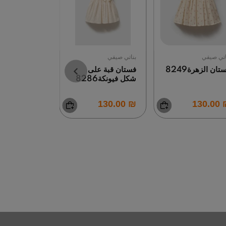
اتي صيفي
بناتي صيفي
بناتي صيفي
تان الزهرة8249
فستان قبة على
فستان
شكل فيونكة8286
ميوميني4477
₪ 100.00
₪ 130.00
₪ 13