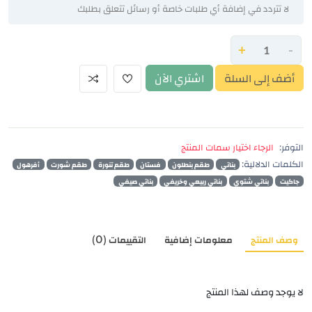
+
-
أضف إلى السلة
اشتري الآن
التوفر:
الرجاء اختيار سمات المنتج
الكلمات الدلالية:
بناتي
طقم بنطلون
فستان
طقم تنورة
طقم شورت
أفرهول
جاكيت
بناتي شتوي
بناتي ربيعي وخريفي
بناتي صيفي
وصف المنتج
معلومات إضافية
التقييمات (0)
لا يوجد وصف لهذا المنتج