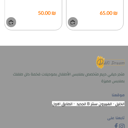
₪ 50.00
₪ 65.00
متجر ديفي دريم متخصص بملابس الأطفال بموديلات فخمة دلل طفلك
بملابس مميزة
موقعنا
الخليل - الهيبرون سنتر B الجديد - الطابق الاول
تابعنا على