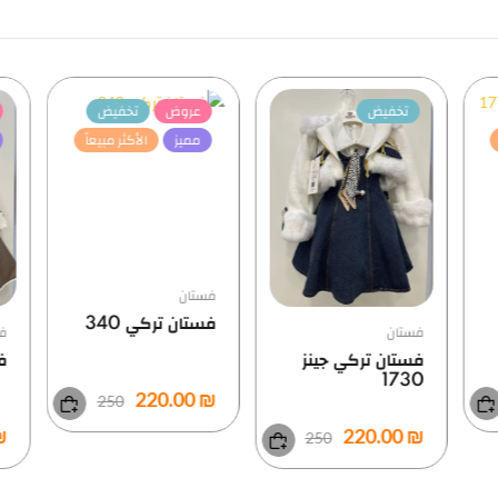
تخفيض
عروض
تخفيض
مميز
الأكثر مبيعاً
فستان
فستان تركي 340
فستان
فس
فستان تركي جينز
فس
1730
₪ 220.00
250
0.00
₪ 220.00
250