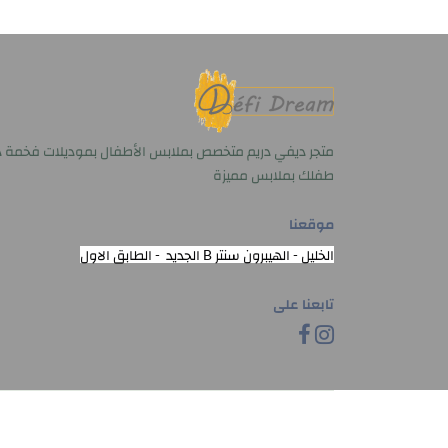
متجر ديفي دريم متخصص بملابس الأطفال بموديلات فخمة د
طفلك بملابس مميزة
موقعنا
الخليل - الهيبرون سنتر B الجديد - الطابق الاول
تابعنا على