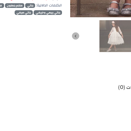
الكلمات الدلالية:
بناتي
طقم بنطلون
فس
بناتي ربيعي وخريفي
بناتي صيفي
 (0)