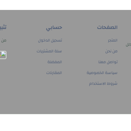
الصفحات
حسابي
تثب
المتجر
تسجيل الدخول
من م
لل
من نحن
سلة المشتريات
تواصل معنا
المفضلة
سياسة الخصوصية
المقارنات
شروط الاستخدام
© حقوق النشر 2026
Paltech Hub
. جميع الحقوق محفوظة.