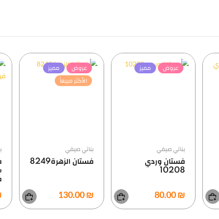
عروض
مميز
عروض
مميز
الأكثر مبيعاً
بناتي صيفي
بناتي صيفي
بن
فستان وردي
فستان الزهرة8249
فس
10208
ش
في
0.00
₪ 130.00
₪ 80.00