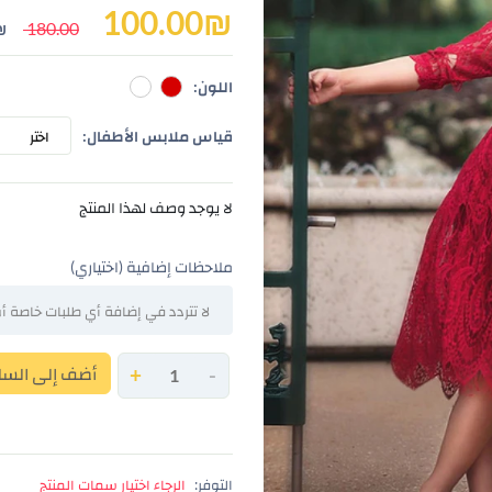
100.00
₪
180.00
₪
اللون:
قياس ملابس الأطفال:
اختر
لا يوجد وصف لهذا المنتج
ملاحظات إضافية (اختياري)
-
+
أضف إلى السل
التوفر:
الرجاء اختيار سمات المنتج