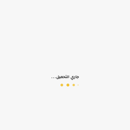
وصف المنتج
معلومات إضافية
التقييمات (0)
لا يوجد وصف لهذا المنتج
منتجات ذات صلة
جاري التحميل...