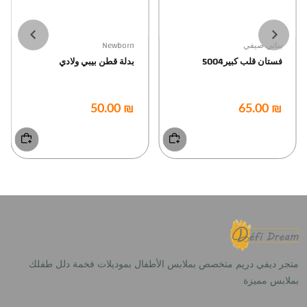
بناتي صيفي
Newborn
فستان قلب كبير5004
بدلة قطن بيبي ولادي
₪ 50.00
₪ 65.00
متجر ديفي دريم متخصص بملابس الأطفال بموديلات فخمة دلل طفلك
بملابس مميزة