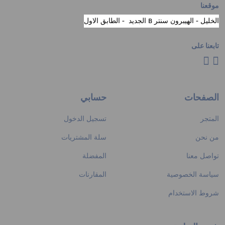
موقعنا
الخليل - الهيبرون سنتر B الجديد - الطابق الاول
تابعنا على
الصفحات
حسابي
المتجر
تسجيل الدخول
من نحن
سلة المشتريات
تواصل معنا
المفضلة
سياسة الخصوصية
المقارنات
شروط الاستخدام