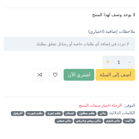
لا يوجد وصف لهذا المنتج
ملاحظات إضافية (اختياري)
+
-
أضف إلى السلة
اشتري الآن
التوفر:
الرجاء اختيار سمات المنتج
الكلمات الدلالية:
بناتي
طقم بنطلون
فستان
طقم تنورة
طقم شورت
أفرهول
جاكيت
بناتي شتوي
بناتي ربيعي وخريفي
بناتي صيفي