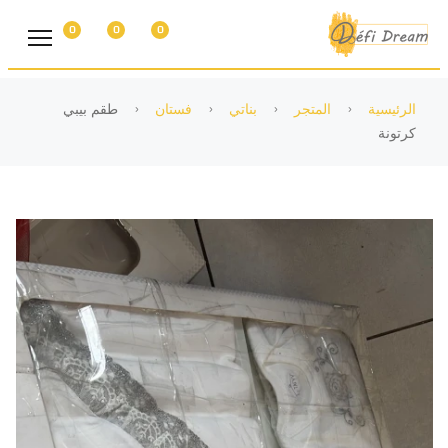
0
0
0
الرئيسية
المتجر
بناتي
فستان
طقم بيبي
كرتونة