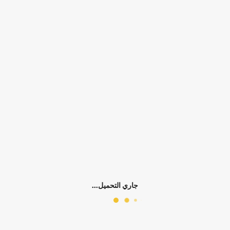
التوفر:
الرجاء اختيار سمات المنتج
الكلمات الدلالية:
بناتي
طقم بنطلون
فست
بناتي ربيعي وخريفي
بناتي صيفي
0)
جاري التحميل...
مميز
مميز