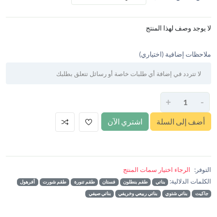
لا يوجد وصف لهذا المنتج
ملاحظات إضافية (اختياري)
+
-
أضف إلى السلة
اشتري الآن
التوفر:
الرجاء اختيار سمات المنتج
الكلمات الدلالية:
بناتي
طقم بنطلون
فستان
طقم تنورة
طقم شورت
أفرهول
جاكيت
بناتي شتوي
بناتي ربيعي وخريفي
بناتي صيفي