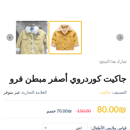
شارك هذا المنتج:
جاكيت كوردروي أصفر مبطن فرو
التصنيف:
جاكيت
العلامة التجارية:
غير متوفر
80.00
₪
150.00
₪
70.00
خصم
قياس ملابس الأطفال:
اختر