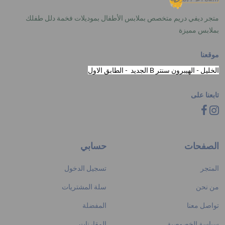
متجر ديفي دريم متخصص بملابس الأطفال بموديلات فخمة دلل طفلك
بملابس مميزة
موقعنا
الخليل - الهيبرون سنتر B الجديد - الطابق الاول
تابعنا على
الصفحات
حسابي
المتجر
تسجيل الدخول
من نحن
سلة المشتريات
تواصل معنا
المفضلة
سياسة الخصوصية
المقارنات