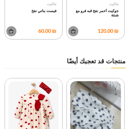
جاكيت
جاكيت
جوكيت أحمر نفخ قبه فرو مع
فيست بناتي نفخ
شنتة
₪ 60.00
₪ 120.00
منتجات قد تعجبك أيضًا