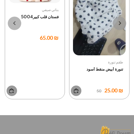
بناتي صيفي
فستان قلب كبير5004
₪ 65.00
طقم تنورة
تنورة أبيض منقط أسود
₪ 25.00
50