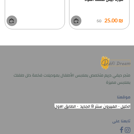
متجر ديفي دريم متخصص بملابس الأطفال بموديلات فخمة دلل طفلك
بملابس مميزة
موقعنا
الخليل - الهيبرون سنتر B الجديد - الطابق الاول
تابعنا على