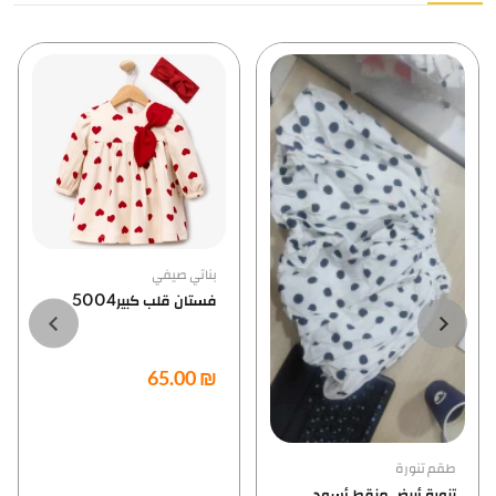
بناتي صيفي
Newborn
فستان قلب كبير5004
بدلة قطن بيبي ولادي
₪ 50.00
₪ 65.00