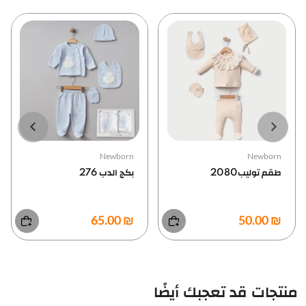
Newborn
Newborn
بكج الدب 276
بكج 5قطع 4030
₪ 80.00
₪ 65.00
منتجات قد تعجبك أيضًا