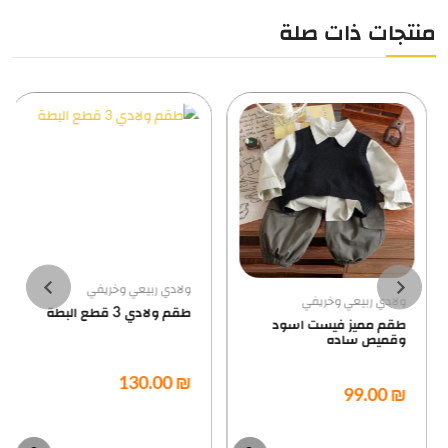
منتجات ذات صلة
ولادي ربيعي وخريفي
ولادي ربيعي وخريفي
طقم ولادي 3 قطع البطة
طقم مميز فيست اسود
وقميص ساده
₪ 130.00
₪ 99.00