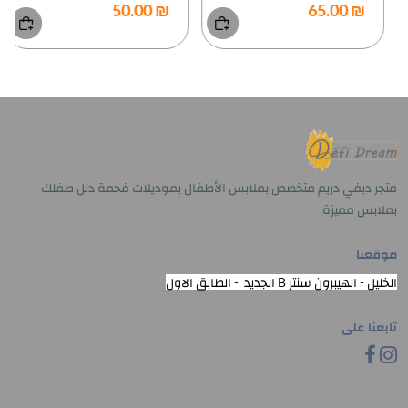
₪ 50.00
₪ 65.00
متجر ديفي دريم متخصص بملابس الأطفال بموديلات فخمة دلل طفلك
بملابس مميزة
موقعنا
الخليل - الهيبرون سنتر B الجديد - الطابق الاول
تابعنا على