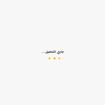
لا يوجد وصف لهذا المنتج
منتجات ذات صلة
جاري التحميل...