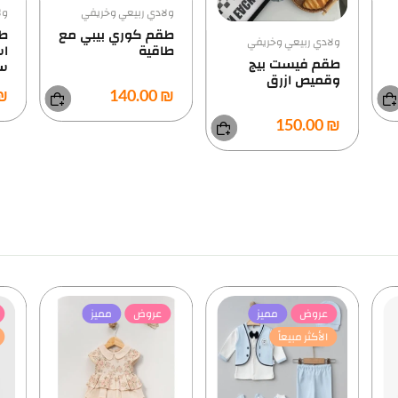
ولادي ربيعي وخريفي
ولادي ربيعي وخريفي
طقم كوري بيبي مع
طقم مميز فيست
طاقية
اسود وقميص
ول
ساده
₪ 99.00
₪ 140.00
ال
0.00
عروض
مميز
عروض
مميز
الأكثر مبيعاً