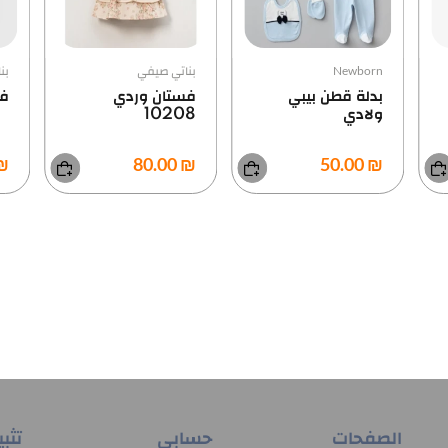
بناتي صيفي
بناتي صيفي
بن
فستان وردي
فستان الزهرة8249
فس
10208
ش
في
0.00
₪ 130.00
₪ 80.00
الصفحات
حسابي
تثب