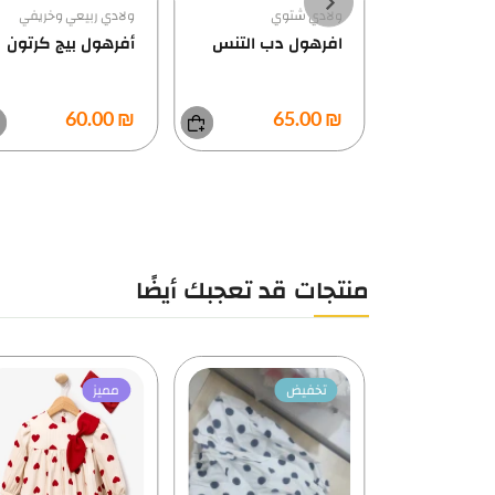
وي
ولادي ربيعي وخريفي
دب التنس
أفرهول بيج كرتون
ولادي ربيعي وخريفي
طقم فيست بيج
وقميص ازرق
₪ 60.00
₪ 150.00
…
منتجات قد تعجبك أيضًا
مميز
عروض
مميز
الأكثر مبيعاً