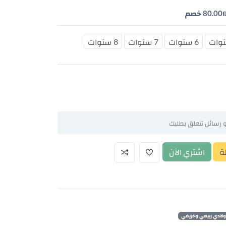
80.00
خصم
6 سنوات
7 سنوات
8 سنوات
ة
اشتري الآن
لادي ربيعي وخريفي