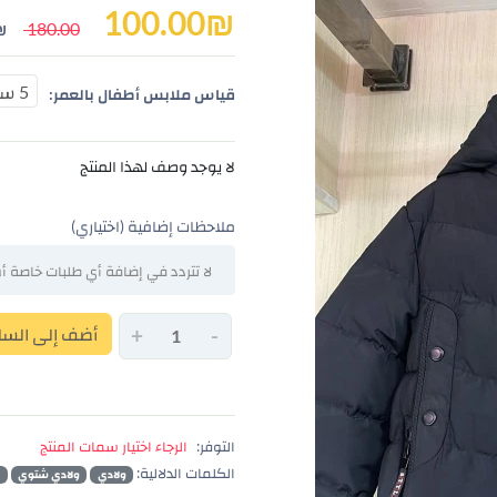
100.00
₪
180.00
₪
5 سنوات
قياس ملابس أطفال بالعمر:
لا يوجد وصف لهذا المنتج
ملاحظات إضافية (اختياري)
-
+
أضف إلى السل
التوفر:
الرجاء اختيار سمات المنتج
الكلمات الدلالية:
ولادي
ولادي شتوي
و