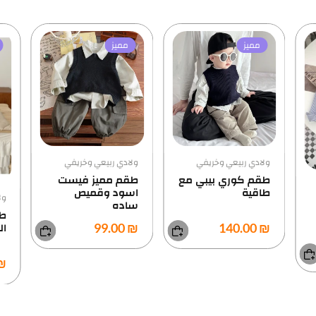
مميز
مميز
ولادي ربيعي وخريفي
ول
طقم مميز فيست
اسود وقميص
e
ولادي ربيعي وخريفي
ساده
طقم ولادي 3 قطع
0.00
₪ 99.00
البطة
₪ 130.00