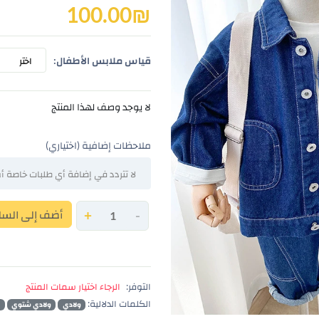
100.00
₪
قياس ملابس الأطفال:
اختر
لا يوجد وصف لهذا المنتج
ملاحظات إضافية (اختياري)
-
+
أضف إلى السل
التوفر:
الرجاء اختيار سمات المنتج
الكلمات الدلالية:
ولادي
ولادي شتوي
و