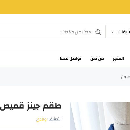
صنيفات
المتجر
من نحن
تواصل معنا
طلون
طقم جينز قميص 
التصنيف:
ولادي