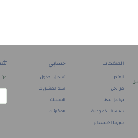
الصفحات
حسابي
تثب
المتجر
تسجيل الدخول
من م
لل
من نحن
سلة المشتريات
تواصل معنا
المفضلة
سياسة الخصوصية
المقارنات
شروط الاستخدام