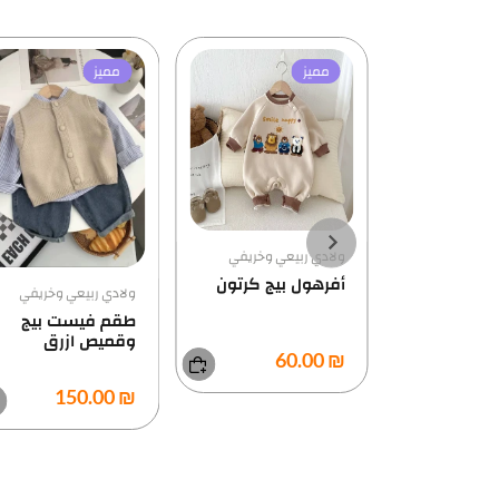
مميز
مميز
عي وخريفي
ولادي ربيعي وخريفي
بيج كرتون
طقم كوري بيبي مع
ولادي ربيعي وخريفي
طاقية
طقم فيست بيج
وقميص ازرق
₪ 140.00
₪ 150.00