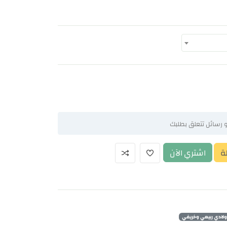
ة
اشتري الآن
لادي ربيعي وخريفي