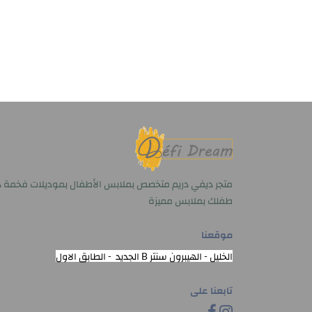
متجر ديفي دريم متخصص بملابس الأطفال بموديلات فخمة د
طفلك بملابس مميزة
موقعنا
الخليل - الهيبرون سنتر B الجديد - الطابق الاول
تابعنا على