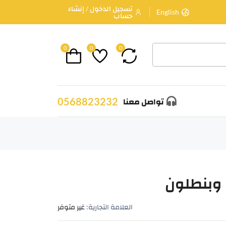
تسجيل الدخول / إنشاء
English
حساب
0
0
0
0568823232
تواصل معنا
وبنطلون
العلامة التجارية:
غير متوفر