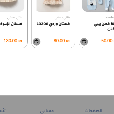
بناتي صيفي
بناتي صيفي
بن
فستان وردي 10208
فستان الزهرة8249
فس
شك
0.00
₪ 130.00
₪ 80.00
الصفحات
حسابي
تثب