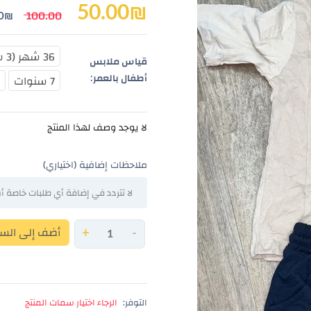
50.00
₪
100.00
0
₪
36 شهر (3 سنين)
قياس ملابس
7 سنوات
8
أطفال بالعمر:
لا يوجد وصف لهذا المنتج
ملاحظات إضافية (اختياري)
أضف إلى الس
+
-
التوفر:
الرجاء اختيار سمات المنتج