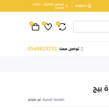
تسجيل الدخول / إنشاء
English
حساب
0
0
0
0568823232
تواصل معنا
 بيج
العلامة التجارية:
غير متوفر