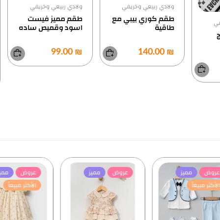
ولادي ربيعي وخريفي
ولادي ربيعي وخريفي
طقم كوري بيبي مع
طقم مميز فيست
طاقية
اسود وقميص ساده
ول
ال
₪ 99.00
₪ 140.00
0.00
عروض
مميز
عروض
مميز
الأكثر مبيعاً