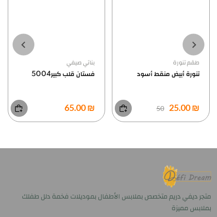
طقم تنورة
بناتي صيفي
تنورة أبيض منقط أسود
فستان قلب كبير5004
₪ 65.00
₪ 25.00
50
متجر ديفي دريم متخصص بملابس الأطفال بموديلات فخمة دلل طفلك
بملابس مميزة