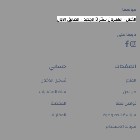
موقعنا
الخليل - الهيبرون سنتر B الجديد - الطابق الاول
تابعنا على
الصفحات
حسابي
المتجر
تسجيل الدخول
من نحن
سلة المشتريات
تواصل معنا
المفضلة
سياسة الخصوصية
المقارنات
شروط الاستخدام