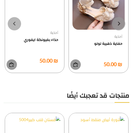
أحذية
أحذية
حذاء بفيونكة ايفوري
حفاية ذهبية لولو
₪ 50.00
₪ 50.00
منتجات قد تعجبك أيضًا