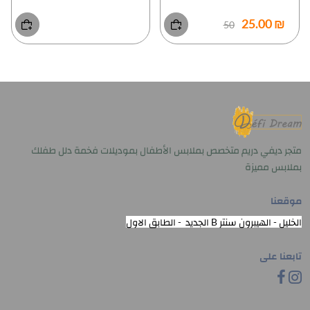
₪ 25.00
50
متجر ديفي دريم متخصص بملابس الأطفال بموديلات فخمة دلل طفلك
بملابس مميزة
موقعنا
الخليل - الهيبرون سنتر B الجديد - الطابق الاول
تابعنا على