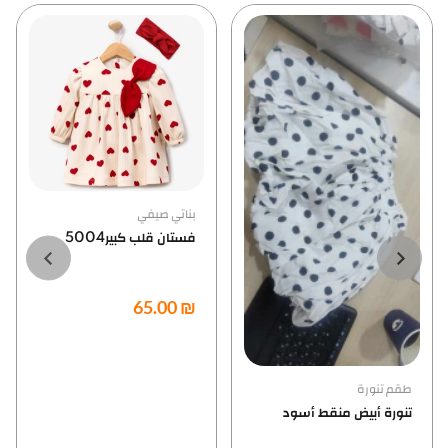
بناتي صيفي
فستان قلب كبير5004
₪ 65.00
طقم تنورة
تنورة أبيض منقط أسود