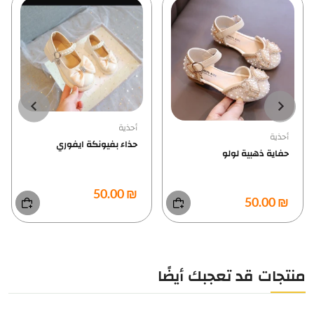
أحذية
أحذية
حذاء بفيونكة ايفوري
حفاية ذهبية لولو
₪ 50.00
₪ 50.00
منتجات قد تعجبك أيضًا