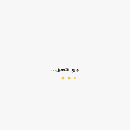
لا يوجد وصف لهذا المنتج
منتجات ذات صلة
جاري التحميل...