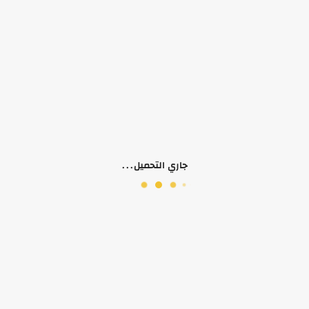
لا يوجد وصف لهذا المنتج
منتجات ذات صلة
جاري التحميل...