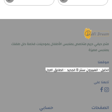
متجر ديفي دريم متخصص بملابس الأطفال بموديلات فخمة دلل طفلك
بملابس مميزة
موقعنا
الخليل - الهيبرون سنتر B الجديد - الطابق الاول
تابعنا على
الصفحات
حسابي