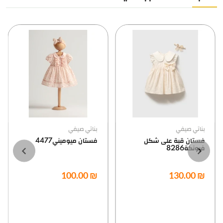
بناتي صيفي
بناتي صيفي
فستان قبة على شكل
فستان ميوميني4477
فيونكة8286
₪ 100.00
₪ 130.00