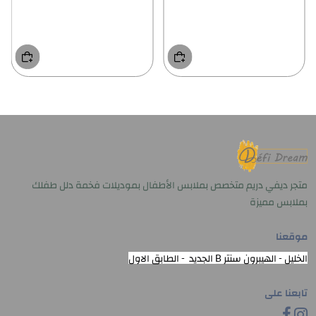
متجر ديفي دريم متخصص بملابس الأطفال بموديلات فخمة دلل طفلك
بملابس مميزة
موقعنا
الخليل - الهيبرون سنتر B الجديد - الطابق الاول
تابعنا على