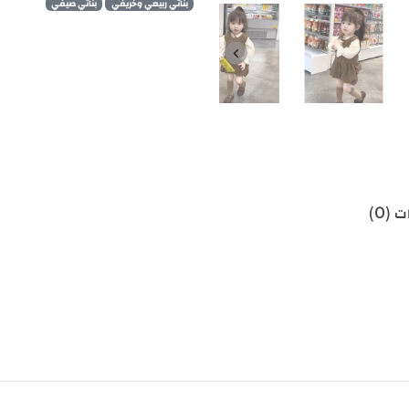
بناتي ربيعي وخريفي
بناتي صيفي
 (0)