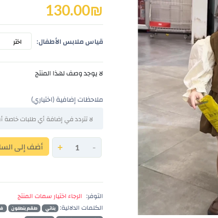
130.00
₪
قياس ملابس الأطفال:
اختر
لا يوجد وصف لهذا المنتج
ملاحظات إضافية (اختياري)
-
+
أضف إلى السل
التوفر:
الرجاء اختيار سمات المنتج
الكلمات الدلالية:
بناتي
طقم بنطلون
فس