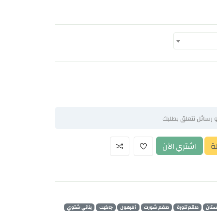
ة
اشتري الآن
تان
طقم تنورة
طقم شورت
أفرهول
جاكيت
بناتي شتوي