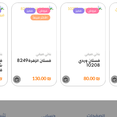
عروض
مميز
عروض
مميز
الأكثر مبيعاً
بناتي صيفي
بناتي صيفي
بن
فستان وردي
فستان الزهرة8249
فس
10208
ش
في
0.00
₪ 130.00
₪ 80.00
الصفحات
حسابي
تثب