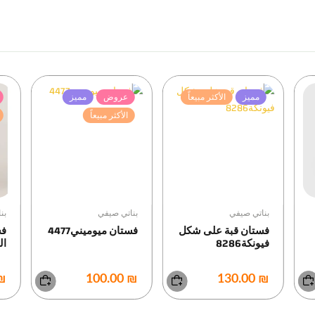
مميز
الأكثر مبيعاً
عروض
مميز
الأكثر مبيعاً
بناتي صيفي
بناتي صيفي
بن
فستان قبة على شكل
فستان ميوميني4477
فس
فيونكة8286
الك
0.00
₪ 100.00
₪ 130.00