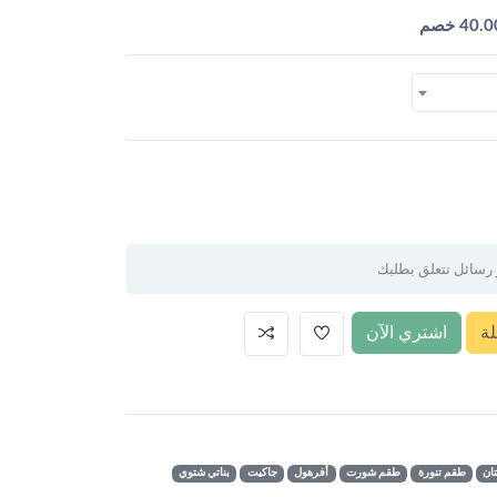
40.0
خصم
ة
اشتري الآن
ان
طقم تنورة
طقم شورت
أفرهول
جاكيت
بناتي شتوي