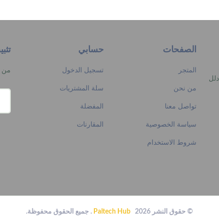
الصفحات
حسابي
تثب
المتجر
تسجيل الدخول
من م
دلل
من نحن
سلة المشتريات
تواصل معنا
المفضلة
سياسة الخصوصية
المقارنات
شروط الاستخدام
© حقوق النشر 2026
Paltech Hub
. جميع الحقوق محفوظة.