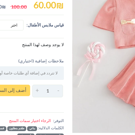
60.00
₪
100.00
0
₪
اختر
قياس ملابس الأطفال:
لا يوجد وصف لهذا المنتج
ملاحظات إضافية (اختياري)
أضف إلى السل
+
-
التوفر:
الرجاء اختيار سمات المنتج
الكلمات الدلالية:
بناتي
طقم بنطلون
فست