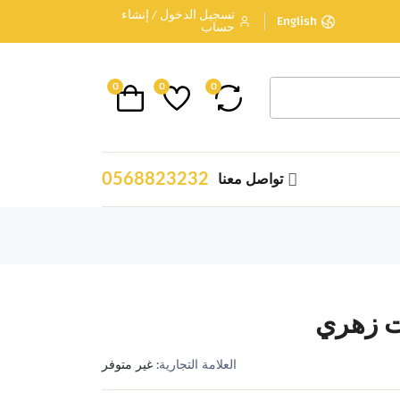
تسجيل الدخول / إنشاء
English
حساب
0
0
0
0568823232
تواصل معنا
ت زهري
العلامة التجارية:
غير متوفر