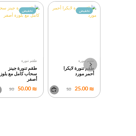
تخفيض
تخفيض
طقم تنورة
طقم تنورة
طقم تنورة لايكرا
طقم تنورة جينز
أحمر مورد
سحاب كامل مع بلوز
أصفر
90
50
₪ 50.00
₪ 25.00
رة زهري مع
ص كم منقط
50