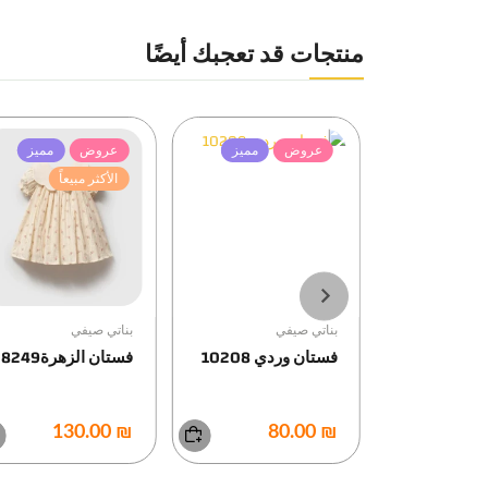
منتجات قد تعجبك أيضًا
مميز
عروض
مميز
عروض
مميز
يعاً
الأكثر مبيعاً
بناتي صيفي
بناتي صيفي
 بيبي ولادي
فستان وردي 10208
فستان الزهرة8249
₪ 130.00
₪ 80.00