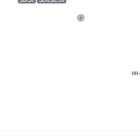
بناتي ربيعي وخريفي
بناتي صيفي
0)