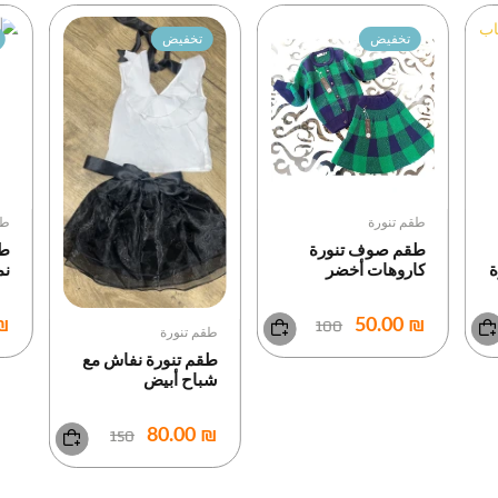
تخفيض
تخفيض
طقم تنورة
طق
طقم صوف تنورة
طق
ة
كاروهات أخضر
نم
100
5.00
₪ 50.00
طقم تنورة
طقم تنورة نفاش مع
شباح أبيض
150
₪ 80.00