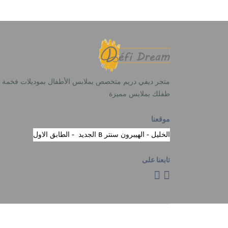
متجر ديفي دريم متخصص بملابس الأطفال بموديلات فخمة 
طفلك بملابس مميزة
موقعنا
الخليل - الهيبرون سنتر B الجديد - الطابق الاول
تابعنا على