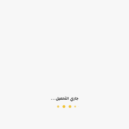
التوفر:
الرجاء اختيار سمات المنتج
الكلمات الدلالية:
بناتي
طقم بنطلون
فس
بناتي ربيعي وخريفي
بناتي صيفي
 (0)
جاري التحميل...