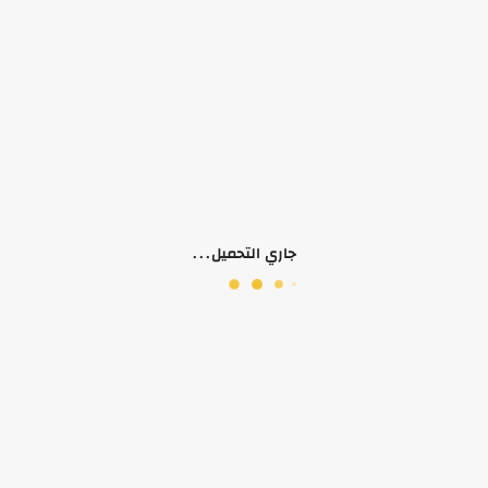
لا يوجد وصف لهذا المنتج
منتجات ذات صلة
جاري التحميل...