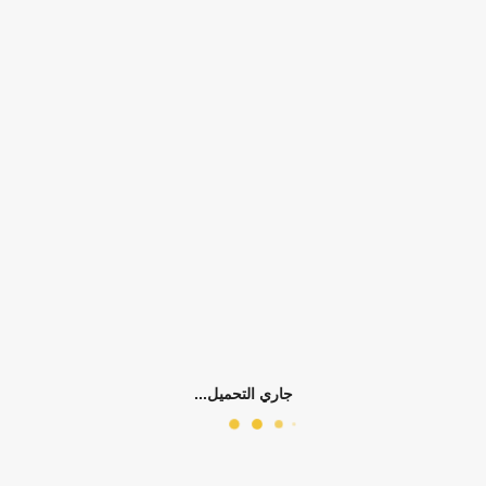
التوفر:
الرجاء اختيار سمات المنتج
الكلمات الدلالية:
بناتي
طقم بنطلون
فس
بناتي ربيعي وخريفي
بناتي صيفي
0)
جاري التحميل...