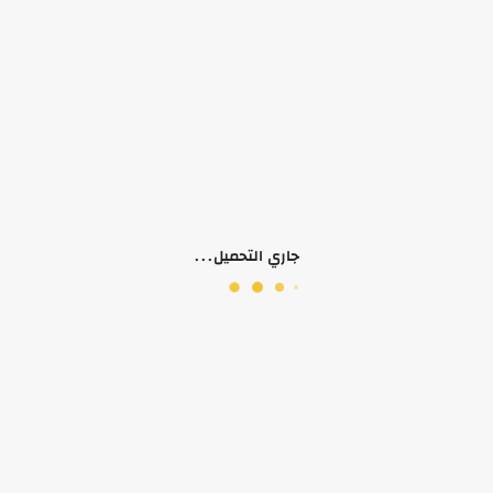
لا يوجد وصف لهذا المنتج
منتجات ذات صلة
جاري التحميل...