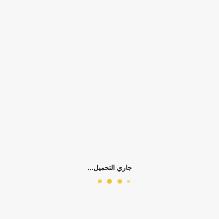
التوفر:
الرجاء اختيار سمات المنتج
الكلمات الدلالية:
بناتي
طقم بنطلون
فس
بناتي ربيعي وخريفي
بناتي صيفي
0)
جاري التحميل...